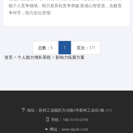
能个人竞争领域，助力差异化竞争突破;形成心智首选，击败竟
争对手，助力定位变现!
总数：5
1
页次：1/1
首页 >
个人能力增长系统
>
影响力拓展方案
地址：苏州工业园区方泾路8号群祥工业坊3栋 415
手机：
180-1319-0199
网址：
www.sipxb.com