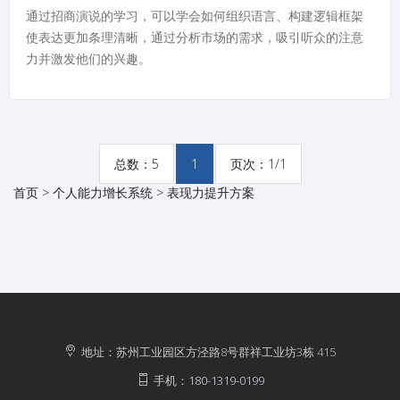
通过招商演说的学习，可以学会如何组织语言、构建逻辑框架
使表达更加条理清晰，通过分析市场的需求，吸引听众的注意
力并激发他们的兴趣。
总数：5
1
页次：1/1
首页 >
个人能力增长系统
>
表现力提升方案
地址：苏州工业园区方泾路8号群祥工业坊3栋 415
手机：
180-1319-0199